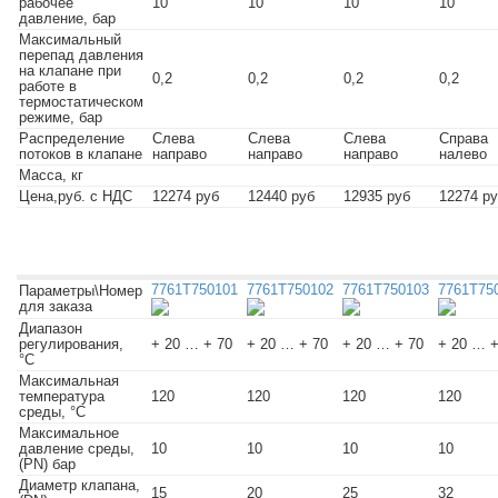
рабочее
10
10
10
10
давление, бар
Максимальный
перепад давления
на клапане при
0,2
0,2
0,2
0,2
работе в
термостатическом
режиме, бар
Распределение
Слева
Слева
Слева
Справа
потоков в клапане
направо
направо
направо
налево
Масса, кг
Цена,руб. с НДС
12274 руб
12440 руб
12935 руб
12274 р
7761T750101
7761T750102
7761T750103
7761T75
Параметры\Номер
для заказа
Диапазон
регулирования,
+ 20 … + 70
+ 20 … + 70
+ 20 … + 70
+ 20 … +
°C
Максимальная
температура
120
120
120
120
среды, °C
Максимальное
давление среды,
10
10
10
10
(PN) бар
Диаметр клапана,
15
20
25
32