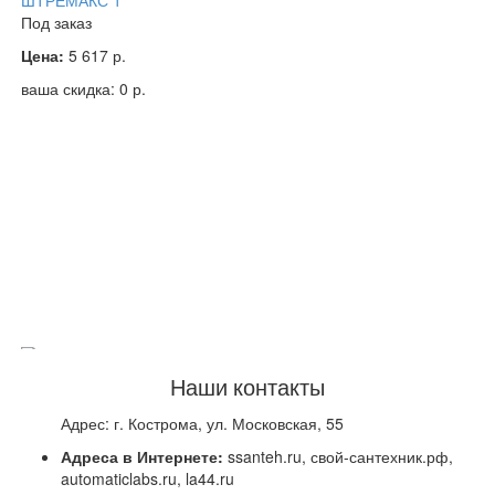
ШТРЕМАКС 1"
Под заказ
Цена:
5 617
р.
ваша скидка:
0
р.
Наши контакты
Адрес: г. Кострома, ул. Московская, 55
18857 TERMICUS 7761T742044 Клапан трехходовой
термостатический для теплого пола, DN15, +20...+50°С, Kvs
Адреса в Интернете:
ssanteh.ru, свой-сантехник.рф,
3,5 м3/час, с выносным термобаллоном (правый)
automaticlabs.ru, la44.ru
В наличии: