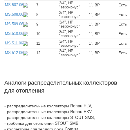
3/4", НР
MS.507.06
7
1", ВР
Есть
"евроконус"
3/4", НР
MS.508.06
8
1", ВР
Есть
"евроконус"
3/4", НР
MS.509.06
9
1", ВР
Есть
"евроконус"
3/4", НР
MS.510.06
10
1", ВР
Есть
"евроконус"
3/4", НР
MS.511.06
11
1", ВР
Есть
"евроконус"
3/4", НР
MS.512.06
12
1", ВР
Есть
"евроконус"
Аналоги распределительных коллекторов
для отопления
-
распределительные коллекторы Rehau HLV
,
-
распределительные коллекторы Rehau HKV
,
-
распределительные коллекторы STOUT SMS
,
-
гребенки для отопления STOUT SMB
,
-
коллекторы для теплого пола Comisa
,