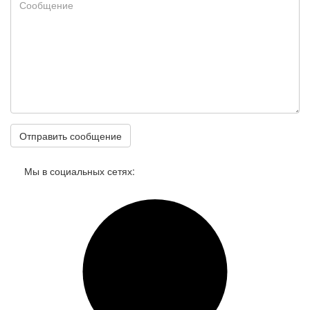
Мы в социальных сетях:
17950 Honeywell V2020EVS10 Клапан термостатический
радиаторный угловой, 3/8", Kvs 0.75, Ру 10, 130 С,
dPmax=1бар, NF, с предварительной настройкой
Под заказ
Цена:
2 516
р.
ваша скидка:
0
р.