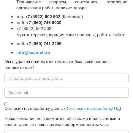
Технические вопросы, сантехника, отопление,
организация работ, наличие товара:
Цена:
12 274
р.
тел.
+7 (4942) 502 502
(Кострома)
ваша скидка:
0
р.
моб.
+7 (960) 746 5030
+7 (4942) 502 502
Бухгалтерские, юридические вопросы, работа сайта:
моб.
+7 (960) 741 2299
info@ssanteh.ru
Мы с удовольствием ответим на любые ваши вопросы,
напишите нам!
Имя
19776 Ниппель переходной НР 1 1/2" х 1/2"
Под заказ
Email
Цена:
0,00
р.
ваша скидка:
0,00
р.
Согласие на обработку данных (
согласие на обработку ПД
)
Наша компания не занимается обзвонами и рассылками и
хранит данные лишь в рамках оформленного заказа.
Сообщение