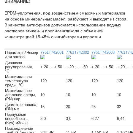
ВНИМАНИЕ!
EPDM-уплотнения, под воздействием смазочных материалов
на основе минеральных масел, разбухают и выходят из строя.
В качестве антифризов допускается использование водных
растворов этилен- и пропиленгликоля с объемной
концентрацией 15-45% с ингибиторами коррозии.
7761T742001
7761T742002
7761T742003
7761T74
Параметры\Номер
для заказа
Диапазон
регулирования,
+ 20 … + 50
+ 20 … + 50
+ 20 … + 50
+ 20 … +
°C
Максимальная
температура
120
120
120
120
среды, °C
Максимальное
давление среды,
10
10
10
10
(PN) бар
Диаметр клапана,
15
20
25
32
(DN) мм
Пропускная
способность,
3,0
3,0
6,27
6,44
(Kvs) м3/час
Присоединение
труб, G (плоское
3/4" НР
1" НР
1 1/4" НР
1 1/2" Н