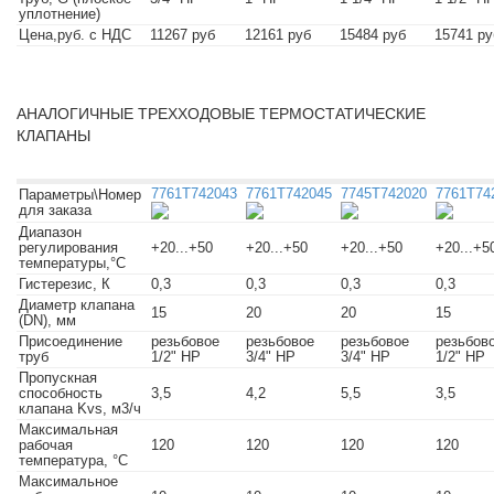
уплотнение)
Цена,руб. с НДС
11267 руб
12161 руб
15484 руб
15741 ру
АНАЛОГИЧНЫЕ ТРЕХХОДОВЫЕ ТЕРМОСТАТИЧЕСКИЕ
КЛАПАНЫ
7761T742043
7761T742045
7745T742020
7761T74
Параметры\Номер
для заказа
Диапазон
регулирования
+20...+50
+20...+50
+20...+50
+20...+5
температуры,°С
Гистерезис, К
0,3
0,3
0,3
0,3
Диаметр клапана
15
20
20
15
(DN), мм
Присоединение
резьбовое
резьбовое
резьбовое
резьбов
труб
1/2" НР
3/4" НР
3/4" НР
1/2" НР
Пропускная
способность
3,5
4,2
5,5
3,5
клапана Kvs, м3/ч
Максимальная
рабочая
120
120
120
120
температура, °C
Максимальное