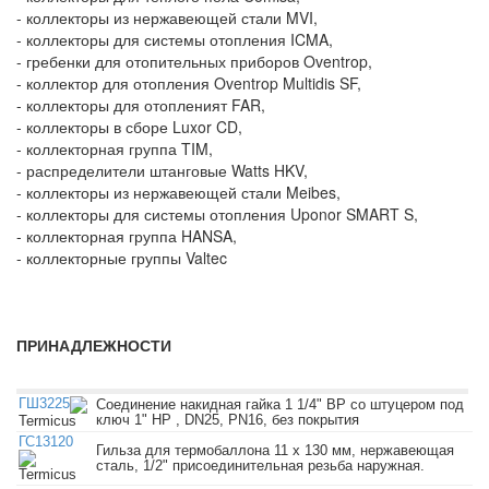
-
коллекторы из нержавеющей стали MVI
,
-
коллекторы для системы отопления ICMA
,
-
гребенки для отопительных приборов Oventrop
,
-
коллектор для отопления Oventrop Multidis SF
,
-
коллекторы для отопленият FAR
,
-
коллекторы в сборе Luxor CD
,
-
коллекторная группа TIM
,
-
распределители штанговые Watts HKV
,
-
коллекторы из нержавеющей стали Meibes
,
-
коллекторы для системы отопления Uponor SMART S
,
-
коллекторная группа HANSA
,
-
коллекторные группы Valtec
ПРИНАДЛЕЖНОСТИ
ГШ3225
Соединение накидная гайка 1 1/4" ВР со штуцером под
ключ 1" НР , DN25, PN16, без покрытия
Termicus
ГС13120
Гильза для термобаллона 11 х 130 мм, нержавеющая
сталь, 1/2" присоединительная резьба наружная.
Termicus