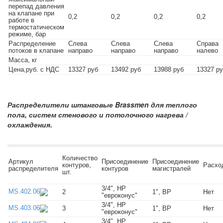
перепад давления
на клапане при
0,2
0,2
0,2
0,2
работе в
термостатическом
режиме, бар
Распределение
Слева
Слева
Слева
Справа
потоков в клапане
направо
направо
направо
налево
Масса, кг
Цена,руб. с НДС
13327 руб
13492 руб
13988 руб
13327 р
Распределители штанговые Brassmen для теплого
пола, систем стенового и потолочного нагрева /
охлаждения.
Количество
Артикул
Присоединение
Присоединение
контуров,
Расхо
распределителя
контуров
магистралей
шт.
3/4", НР
MS.402.06
2
1", ВР
Нет
"евроконус"
3/4", НР
MS.403.06
3
1", ВР
Нет
"евроконус"
3/4", НР