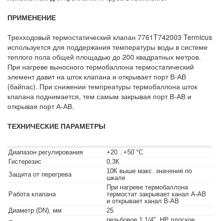
ПРИМЕНЕНИЕ
Трехходовый термостатический клапан 7761T742003 Termicus
используется для поддержания температуры воды в системе
теплого пола общей площадью до 200 квадратных метров.
При нагреве выносного термобаллона термостатический
элемент давит на шток клапана и открывает порт В-АВ
(байпас). При снижении темпреатуры термобаллона шток
клапана поднимается, тем самым закрывая порт В-АВ и
открывая порт А-АВ.
ТЕХНИЧЕСКИЕ ПАРАМЕТРЫ
Диапазон регулирования
+20...+50 °С
Гистерезис
0,3К
10К выше макс. значения по
Защита от перегрева
шкале
При нагреве термобаллона
Работа клапана
термостат закрывает канал А-АВ
и открывает канал В-АВ
Диаметр (DN), мм
25
резьбовое 1 1/4", НР плоское