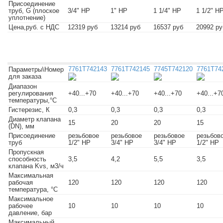
Присоединение
труб, G (плоское
3/4" НР
1" НР
1 1/4" НР
1 1/2" Н
уплотнение)
Цена,руб. с НДС
12319 руб
13214 руб
16537 руб
20992 ру
7761T742143
7761T742145
7745T742120
7761T74
Параметры\Номер
для заказа
Диапазон
регулирования
+40...+70
+40...+70
+40...+70
+40...+7
температуры,°С
Гистерезис, К
0,3
0,3
0,3
0,3
Диаметр клапана
15
20
20
15
(DN), мм
Присоединение
резьбовое
резьбовое
резьбовое
резьбов
труб
1/2" НР
3/4" НР
3/4" НР
1/2" НР
Пропускная
способность
3,5
4,2
5,5
3,5
клапана Kvs, м3/ч
Максимальная
рабочая
120
120
120
120
температура, °C
Максимальное
рабочее
10
10
10
10
давление, бар
Максимальный