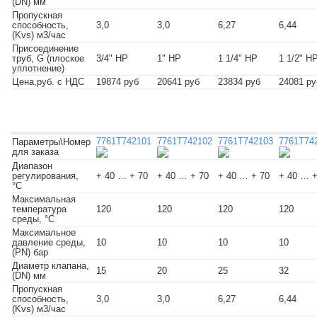
(DN) мм
Пропускная
способность,
3,0
3,0
6,27
6,44
(Kvs) м3/час
Присоединение
труб, G (плоское
3/4" НР
1" НР
1 1/4" НР
1 1/2" Н
уплотнение)
Цена,руб. с НДС
19874 руб
20641 руб
23834 руб
24081 ру
7761T742101
7761T742102
7761T742103
7761T74
Параметры\Номер
для заказа
Диапазон
регулирования,
+ 40 … + 70
+ 40 … + 70
+ 40 … + 70
+ 40 … +
°C
Максимальная
температура
120
120
120
120
среды, °C
Максимальное
давление среды,
10
10
10
10
(PN) бар
Диаметр клапана,
15
20
25
32
(DN) мм
Пропускная
способность,
3,0
3,0
6,27
6,44
(Kvs) м3/час