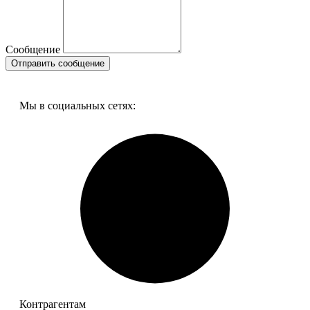
Сообщение
Мы в социальных сетях:
15855 HERZ, 1630551 Букса регулирующая HERZ 7217-TSV,
1/2"
Под заказ
Цена:
6 322
р.
ваша скидка:
0
р.
Контрагентам