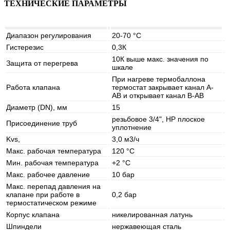
ТЕХНИЧЕСКИЕ ПАРАМЕТРЫ
Диапазон регулирования
20-70 °С
Гистерезис
0,3К
10К выше макс. значения по
Защита от перегрева
шкале
При нагреве термобаллона
Работа клапана
термостат закрывает канал А-
АВ и открывает канал В-АВ
Диаметр (DN), мм
15
резьбовое 3/4", НР плоское
Присоединение труб
уплотнение
Kvs,
3,0 м3/ч
Макс. рабочая температура
120 °C
Мин. рабочая температура
+2 °C
Макс. рабочее давление
10 бар
Макс. перепад давления на
клапане при работе в
0,2 бар
термостатическом режиме
Корпус клапана
никелированная латунь
Шпиндели
нержавеющая сталь