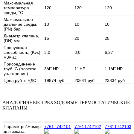
Максимальная
температура
120
120
120
среды, °C
Максимальное
давление среды,
10
10
10
(PN) бар
Диаметр клапана,
15
20
25
(DN) мм
Пропускная
способность, (Kvs)
3,0
3,0
6,27
м3/час
Присоединение
труб, G (плоское
3/4" НР
1" НР
1 1/4" НР
уплотнение)
Цена,руб. с НДС
19874 руб
20641 руб
23834 руб
АНАЛОГИЧНЫЕ ТРЕХХОДОВЫЕ ТЕРМОСТАТИЧЕСКИЕ
КЛАПАНЫ
Параметры\Номер
7761T742101
7761T742102
7761T742103
для заказа