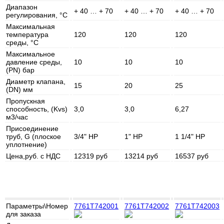
Диапазон
+ 40 … + 70
+ 40 … + 70
+ 40 … + 70
регулирования, °C
Максимальная
температура
120
120
120
среды, °C
Максимальное
давление среды,
10
10
10
(PN) бар
Диаметр клапана,
15
20
25
(DN) мм
Пропускная
способность, (Kvs)
3,0
3,0
6,27
м3/час
Присоединение
труб, G (плоское
3/4" НР
1" НР
1 1/4" НР
уплотнение)
Цена,руб. с НДС
12319 руб
13214 руб
16537 руб
Параметры\Номер
7761T742001
7761T742002
7761T742003
для заказа