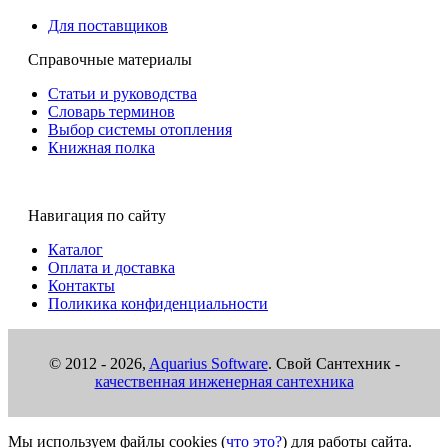
Для поставщиков
Справочные материалы
Статьи и руководства
Словарь терминов
Выбор системы отопления
Книжная полка
15453 HERZ, 1624052 Штуцер под накидную гайку
приварной 3/4" х 26,9 мм, плоское уплотнение
Под заказ
Навигация по сайту
Цена:
2 281
р.
Каталог
Оплата и доставка
ваша скидка:
0
р.
Контакты
Поликика конфиденциальности
© 2012 -
2026,
Aquarius Software
. Свой Сантехник -
качественная инженерная сантехника
Мы используем файлы cookies (
что это?
) для работы сайта.