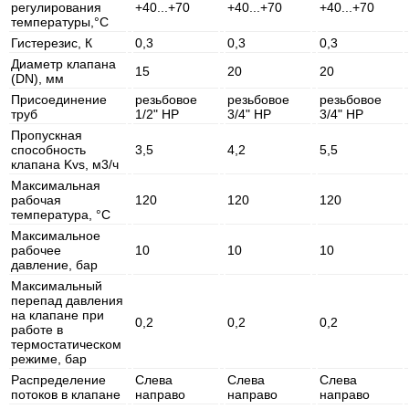
регулирования
+40...+70
+40...+70
+40...+70
температуры,°С
Гистерезис, К
0,3
0,3
0,3
Диаметр клапана
15
20
20
(DN), мм
Присоединение
резьбовое
резьбовое
резьбовое
труб
1/2" НР
3/4" НР
3/4" НР
Пропускная
способность
3,5
4,2
5,5
клапана Kvs, м3/ч
Максимальная
рабочая
120
120
120
температура, °C
Максимальное
рабочее
10
10
10
давление, бар
Максимальный
перепад давления
на клапане при
0,2
0,2
0,2
работе в
термостатическом
режиме, бар
Распределение
Слева
Слева
Слева
потоков в клапане
направо
направо
направо