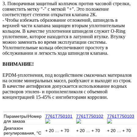
3. Поворачивая защитный колпачок против часовой стрелки,
совместить метку "-" с меткой "+". Это положение
соответствует степени открытия клапана 2К.
- Чтобы избежать образование отложений, шпиндель в
верхней части клапана защищен вторым уплотнительным
кольцом. В качестве уплотнения шпинделя служит O-Ring
уплотнение, которое находится в латунной втулке. Втулку
можно заменить во время эксплуатации системы.
Уплотнительные кольца обеспечивают простоту в
обслуживании и легкость хода шпинделя клапана.
ВНИМАНИЕ!
EPDM-уплотнения, под воздействием смазочных материалов
на основе минеральных масел, разбухают и выходят из строя.
В качестве антифризов допускается использование водных
растворов этилен- и пропиленгликоля с объемной
концентрацией 15-45% с ингибиторами коррозии.
Параметры\Номер
7761T750101
7761T750102
7761T750103
для заказа
Диапазон
+ 20 … + 70
+ 20 … + 70
+ 20 … + 70
регулирования, °C