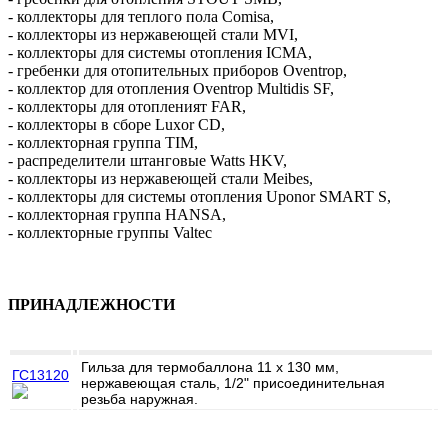
-
коллекторы для теплого пола Comisa
,
-
коллекторы из нержавеющей стали MVI
,
-
коллекторы для системы отопления ICMA
,
-
гребенки для отопительных приборов Oventrop
,
-
коллектор для отопления Oventrop Multidis SF
,
-
коллекторы для отопленият FAR
,
-
коллекторы в сборе Luxor CD
,
-
коллекторная группа TIM
,
-
распределители штанговые Watts HKV
,
-
коллекторы из нержавеющей стали Meibes
,
-
коллекторы для системы отопления Uponor SMART S
,
-
коллекторная группа HANSA
,
-
коллекторные группы Valtec
ПРИНАДЛЕЖНОСТИ
Гильза для термобаллона 11 х 130 мм,
ГС13120
нержавеющая сталь, 1/2" присоединительная
резьба наружная.