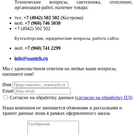
Технические вопросы, сантехника, отопление,
Цена:
4 471
р.
организация работ, наличие товара:
ваша скидка:
0
р.
тел.
+7 (4942) 502 502
(Кострома)
моб.
+7 (960) 746 5030
+7 (4942) 502 502
Бухгалтерские, юридические вопросы, работа сайта:
моб.
+7 (960) 741 2299
info@ssanteh.ru
Мы с удовольствием ответим на любые ваши вопросы,
напишите нам!
Имя
10433 Honeywell, VBG2-32-16 Клапан двухходовой
Email
регулирующий шаровой, PN25, DN32, G1 1/2, Kvs 16
Согласие на обработку данных (
согласие на обработку ПД
)
Под заказ
Наша компания не занимается обзвонами и рассылками и
Цена:
31 563
р.
хранит данные лишь в рамках оформленного заказа.
ваша скидка:
0
р.