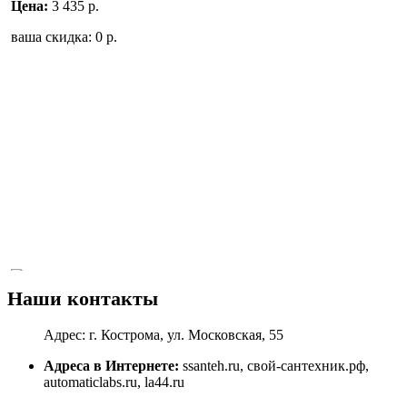
Цена:
3 435
р.
ваша скидка:
0
р.
Наши контакты
Адрес: г. Кострома, ул. Московская, 55
18036 Honeywell, V2440D0020 Клапан запорно-настроечный
радиаторный прямой, 3/4", Kvs 5.0, Ру 10, 130С, для
Адреса в Интернете:
ssanteh.ru, свой-сантехник.рф,
гравитационных систем
automaticlabs.ru, la44.ru
Под заказ