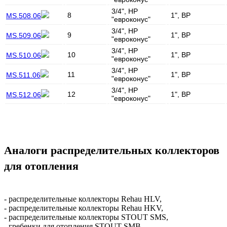
3/4", НР
8
1", ВР
MS.508.06
"евроконус"
3/4", НР
9
1", ВР
MS.509.06
"евроконус"
3/4", НР
10
1", ВР
MS.510.06
"евроконус"
3/4", НР
11
1", ВР
MS.511.06
"евроконус"
3/4", НР
12
1", ВР
MS.512.06
"евроконус"
Аналоги распределительных коллекторов
для отопления
-
распределительные коллекторы Rehau HLV
,
-
распределительные коллекторы Rehau HKV
,
-
распределительные коллекторы STOUT SMS
,
-
гребенки для отопления STOUT SMB
,