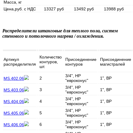
Масса, кг
Цена,руб. с НДС
13327 руб
13492 руб
13988 руб
Распределители штанговые для теплого пола, систем
стенового и потолочного нагрева / охлаждения.
Количество
Артикул
Присоединение
Присоединение
контуров,
распределителя
контуров
магистралей
шт.
3/4", НР
2
1", ВР
MS.402.06
"евроконус"
3/4", НР
3
1", ВР
MS.403.06
"евроконус"
3/4", НР
4
1", ВР
MS.404.06
"евроконус"
3/4", НР
5
1", ВР
MS.405.06
"евроконус"
3/4", НР
6
1", ВР
MS.406.06
"евроконус"