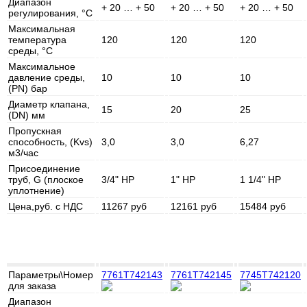
Диапазон
+ 20 … + 50
+ 20 … + 50
+ 20 … + 50
регулирования, °C
Максимальная
температура
120
120
120
среды, °C
Максимальное
давление среды,
10
10
10
(PN) бар
Диаметр клапана,
15
20
25
(DN) мм
Пропускная
способность, (Kvs)
3,0
3,0
6,27
м3/час
Присоединение
труб, G (плоское
3/4" НР
1" НР
1 1/4" НР
уплотнение)
Цена,руб. с НДС
11267 руб
12161 руб
15484 руб
Параметры\Номер
7761T742143
7761T742145
7745T742120
для заказа
Диапазон