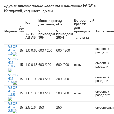
Другие трехходовые клапаны с байпасом VSOF-4
Honeywell
, ход штока 2,5 мм
Встроенный
Макс. перепад
k
vs
крепеж
давления, кПа
Д
,
для
у
с
с
Модель
мм
приводов
Тип клапан
A-
B-
приводом
приводом
AB
AB
90Н
180Н
типа MT4
VSOF-
смесит. /
415-
15
1.0
0.63
600 / 200
600 / 200
—
разделит.
1.0
VSOF-
415-
смесит. /
15
1.0
0.63
600 /200
600 /200
есть
1.0S
разделит.
VSOF-
смесит. /
415-
15
1.6
1.0
300 /200
300 /200
—
разделит.
1.6
VSOF-
415-
смесит. /
15
1.6
1.0
300 /200
300 /200
есть
1.6S
разделит.
VSOF-
415-
15
2.5
1.6
150
150
—
смеситель
2.5