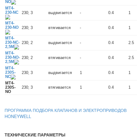
NO
MT4-
230-NC
230; 3
выдвигается
-
0.4
1
MT4-
230-NO
230; 3
втягивается
-
0.4
1
MT4-
230-NC-
230; 2
выдвигается
-
0.4
2.5
2,5M
MT4-
230-NO-
230; 2
втягивается
-
0.4
2.5
2,5M
MT4-
230S-
230; 3
выдвигается
1
0.4
1
NC
MT4-
230S-
230; 3
втягивается
1
0.4
1
NO
ПРОГРАММА ПОДБОРА КЛАПАНОВ И ЭЛЕКТРОПРИВОДОВ
HONEYWELL
ТЕХНИЧЕСКИЕ ПАРАМЕТРЫ