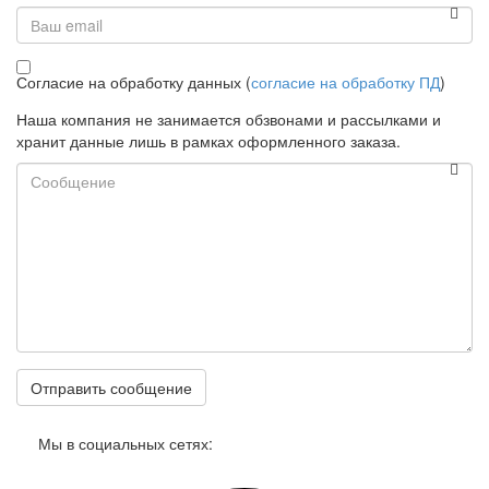
Email
Согласие на обработку данных (
согласие на обработку ПД
)
Наша компания не занимается обзвонами и рассылками и
хранит данные лишь в рамках оформленного заказа.
Сообщение
16795 HERZ, 2652001 Маховичок для 2 4215 W, AW, 1/2-3/4"
Под заказ
Цена:
557,00
р.
ваша скидка:
0,00
р.
14493 HERZ, 1028423 Клапан измерительный удлиненный,
Мы в социальных сетях:
слив, прямой, синий
Под заказ