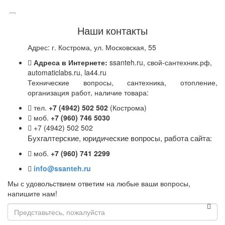
Наши контакты
Адрес: г. Кострома, ул. Московская, 55
17913 Honeywell, V5004TY10201000 Регулятор расхода
клапан Kombi-QM муфтовый, DN20, PN25, 120C, 30-400кПа,
Адреса в Интернете:
ssanteh.ru, свой-сантехник.рф,
0,1-1,0 м3/ч, 2,5 мм
automaticlabs.ru, la44.ru
Под заказ
Технические вопросы, сантехника, отопление,
организация работ, наличие товара:
Цена:
63 048
р.
тел.
+7 (4942) 502 502
(Кострома)
ваша скидка:
0
р.
моб.
+7 (960) 746 5030
+7 (4942) 502 502
Бухгалтерские, юридические вопросы, работа сайта:
моб.
+7 (960) 741 2299
info@ssanteh.ru
Мы с удовольствием ответим на любые ваши вопросы,
напишите нам!
Имя