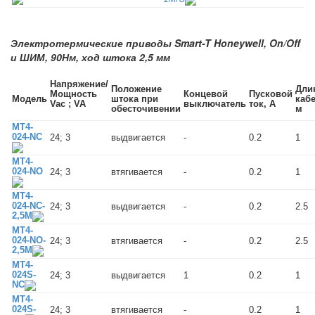
Электротермические приводы Smart-T Honeywell, On/Off
и ШИМ, 90Нм, ход штока 2,5 мм
Напряжение/
Положение
Дли
Мощность
Концевой
Пусковой
Модель
штока при
кабе
Vac ; VA
выключатель
ток, А
обесточивении
м
MT4-
024-NC
24; 3
выдвигается
-
0.2
1
MT4-
024-NO
24; 3
втягивается
-
0.2
1
MT4-
024-NC-
24; 3
выдвигается
-
0.2
2.5
2,5M
MT4-
024-NO-
24; 3
втягивается
-
0.2
2.5
2,5M
MT4-
024S-
24; 3
выдвигается
1
0.2
1
NC
MT4-
024S-
24; 3
втягивается
-
0.2
1