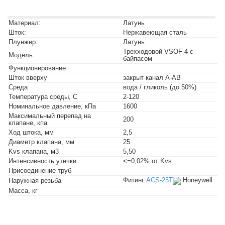
Материал:
Латунь
Шток:
Нержавеющая сталь
Плунжер:
Латунь
Трехходовой VSOF-4 с
Модель:
байпасом
Функционирование:
Шток вверху
закрыт канал А-АВ
Среда
вода / гликоль (до 50%)
Температура среды, C
2-120
Номинальное давление, кПа
1600
Максимальный перепад на
200
клапане, кпа
Ход штока, мм
2,5
Диаметр клапана, мм
25
Kvs клапана, м3
5,50
Интенсивность утечки
<=0,02% от Kvs
Присоединение труб
Фитинг
ACS-25T
Honeywell
Наружная резьба
Масса, кг