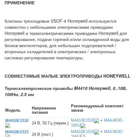
ПРИМЕНЕНИЕ
Клапаны трехходовые VSOF-4 Honeywell используются
совместно с небольшими электрическими приводами
Honeywell и термоэлектрическими приводами Honeywell для
регулирования, подачи горячей и/или охлажденной воды для
блоков вентиляторов, для небольших подогревателей /
вторичных охладителей в электрических / электронных
системах регулирования температуры.
СОВМЕСТИМЫЕ МАЛЫЕ ЭЛЕКТРОПРИВОДЫ HONEYWELL
Термоэлектрические приводы M4410 Honeywell, 0..10В,
100Нм, 2.5 мм
Рекомендуемый комплект
Напряжение
Модель
заказа
питания
M4410E1510
+
M44-MOD-
M4410E1510
24 В, 50 Гц (перем.)
1M/U
M4410K1515
+
M44-MOD-
M4410K1515
24 В (пост.)
1M/U