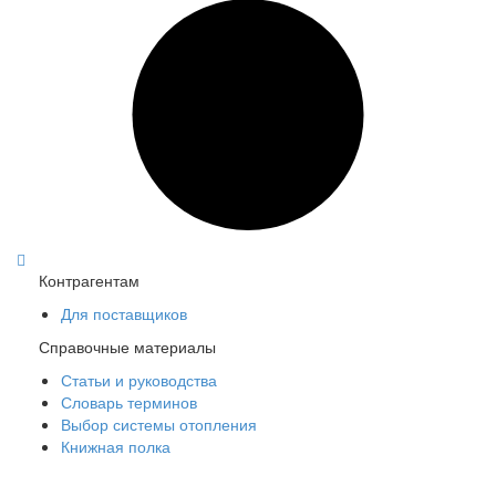
Цена:
3 256
р.
ваша скидка:
0
р.
Контрагентам
Для поставщиков
Справочные материалы
11273 Соединитель обжимной с переходом на нар.р. 32 х
Статьи и руководства
3/4"
Словарь терминов
Под заказ
Выбор системы отопления
Цена:
757,00
р.
Книжная полка
ваша скидка:
0,00
р.