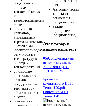
приготовления
подключить
ГВС
систему
Автоматическая
теплоснабжения
защита от
к
легионелы
твердотопливному
(опционально)
котлу;
Режим
с помощью
приоритета
клапанов,
(опционально)
управляемых
термостатическими
Этот товар в
элементами
нашем каталоге
(электроприводами)
регулировать
06926 Компактный
температуру в
интеллектуальный
контурах
тепловой пункт
теплоснабжения;
ТЕПЛА 120
с помощью
специального
Брошюра
клапана
компактного ИТП
поддерживать
Тепла 120.pdf
температуру
Описание ИТП
обратной воды
Тепла 120
в котле;
обеспечить
гравитационную