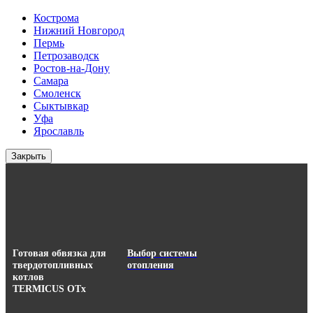
Кострома
Нижний Новгород
Пермь
Петрозаводск
Ростов-на-Дону
Самара
Смоленск
Сыктывкар
Уфа
Ярославль
Закрыть
Готовая обвязка для
Выбор системы
твердотопливных
отопления
котлов
TERMICUS ОТx