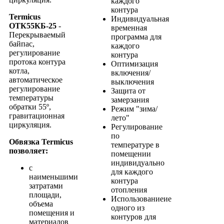
каждого
контура
Termicus
Индивидуальная
ОТК55КБ-25
-
временная
Перекрываемый
программа для
байпас,
каждого
регулирование
контура
протока контура
Оптимизация
котла,
включения/
автоматическое
выключения
регулирование
Защита от
температуры
замерзания
обратки 55º,
Режим "зима/
гравитационная
лето"
циркуляция.
Регулирование
по
Обвязка Termicus
температуре в
позволяет:
помещении
индивидуально
с
для каждого
наименьшими
контура
затратами
отопления
площади,
Использованиеие
объема
одного из
помещения и
контуров для
материалов