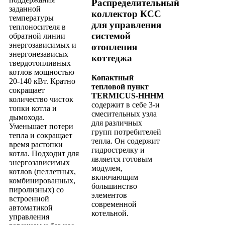
Распределительный
заданной
коллектор КСС
температуры
для управления
теплоносителя в
системой
обратной линии
энергозависимых и
отопления
энергонезависых
коттеджа
твердотопливных
котлов мощностью
Копактный
20-140 кВт. Кратно
тепловой пункт
сокращает
TERMICUS-НННМ
количество чисток
содержит в себе 3-и
топки котла и
смесительных узла
дымохода.
для различных
Уменьшает потери
групп потребителей
тепла и сокращает
тепла. Он содержит
время растопки
гидрострелку и
котла. Подходит для
является готовым
энергозависимых
модулем,
котлов (пеллетных,
включающим
комбинированных,
большинство
пиролизных) со
элементов
встроенной
современной
автоматикой
котельной.
управления