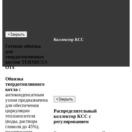
×
Закрыть
Коллектор КСС
Готовая обвязка
для
твердотопливных
котлов TERMICUS
ОТx
Обвязка
твердотопливного
котла
c
антиконденсатным
×
Закрыть
узлом предназначена
для обеспечения
циркуляции
Распределительный
теплоносителя
коллектор КСС с
(воды, раствора
регулированием
гликоля до 45%),
поддержания