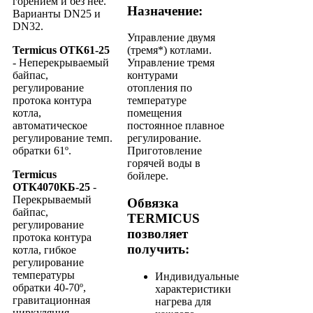
горением и без нее.
Назначение:
Варианты DN25 и
DN32.
Управление двумя
Termicus ОТК61-25
(тремя*) котлами.
- Неперекрываемый
Управление тремя
байпас,
контурами
регулирование
отопления по
протока контура
температуре
котла,
помещения
автоматическое
постоянное плавное
регулирование темп.
регулирование.
обратки 61º.
Приготовление
горячей воды в
Termicus
бойлере.
ОТК4070КБ-25
-
Перекрываемый
Обвязка
байпас,
TERMICUS
регулирование
позволяет
протока контура
получить:
котла, гибкое
регулирование
температуры
Индивидуальные
обратки 40-70º,
характеристики
гравитационная
нагрева для
циркуляция.