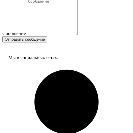
Сообщение
Мы в социальных сетях:
17394 Датчик тяги (перегрева) 90 градусов подходит для
газовых колонок NEVA
В наличии:
Цена:
330,00
р.
ваша скидка:
0,00
р.