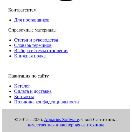
Контрагентам
Для поставщиков
Справочные материалы
Статьи и руководства
Словарь терминов
Выбор системы отопления
19747 Муфта переходная ВР 2" х 1 1/4"
Книжная полка
Под заказ
Цена:
0,00
р.
Навигация по сайту
ваша скидка:
0,00
р.
Каталог
Оплата и доставка
Контакты
Поликика конфиденциальности
© 2012 -
2026,
Aquarius Software
. Свой Сантехник -
качественная инженерная сантехника