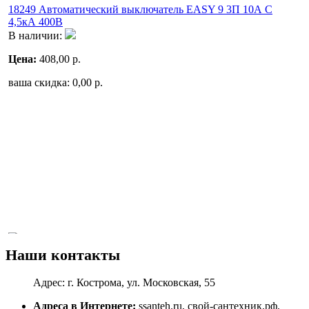
18249 Автоматический выключатель EASY 9 3П 10А С
4,5кА 400В
В наличии:
Цена:
408,00
р.
ваша скидка:
0,00
р.
Наши контакты
Адрес: г. Кострома, ул. Московская, 55
10095 Honeywell, VSOF-420-4.0 Клапан трехходовой с
байпасом регулирующий резьбовой, PN16, DN20, Kvs 4.0,
Адреса в Интернете:
ssanteh.ru, свой-сантехник.рф,