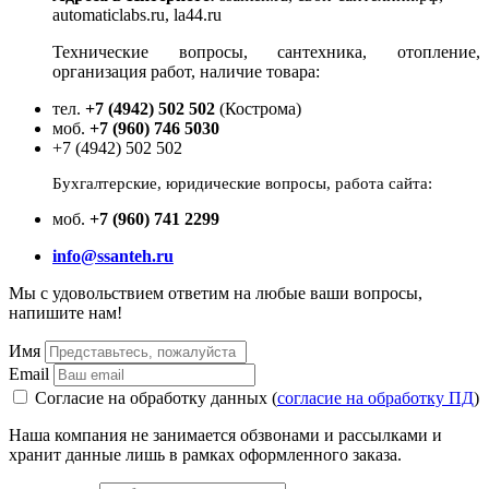
2.5мм, 2…120 °C
automaticlabs.ru, la44.ru
Под заказ
Технические вопросы, сантехника, отопление,
Цена:
22 571
р.
организация работ, наличие товара:
ваша скидка:
0
р.
тел.
+7 (4942) 502 502
(Кострома)
моб.
+7 (960) 746 5030
+7 (4942) 502 502
Бухгалтерские, юридические вопросы, работа сайта:
моб.
+7 (960) 741 2299
info@ssanteh.ru
Мы с удовольствием ответим на любые ваши вопросы,
напишите нам!
21918 Honeywell RV281-2B Клапан обратный
Имя
Под заказ
Email
Согласие на обработку данных (
согласие на обработку ПД
)
Цена:
27 456
р.
Наша компания не занимается обзвонами и рассылками и
ваша скидка:
0
р.
хранит данные лишь в рамках оформленного заказа.